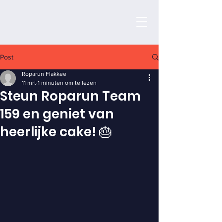
Post
Roparun Flakkee
11 mrt
1 minuten om te lezen
Steun Roparun Team
159 en geniet van
heerlijke cake! 🎂