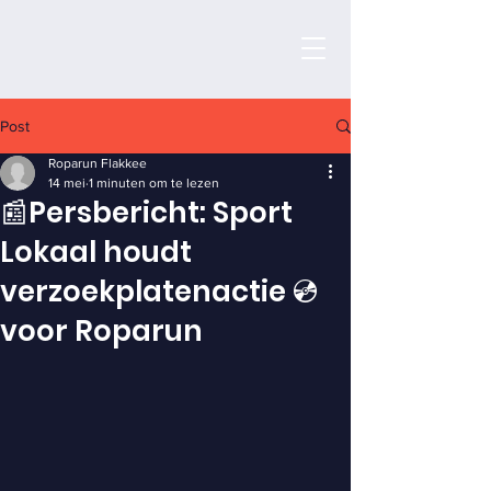
Post
Roparun Flakkee
14 mei
1 minuten om te lezen
📰Persbericht: Sport
Lokaal houdt
verzoekplatenactie 💿
voor Roparun