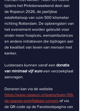
tijdens het Pinksterweekend deel aan 
de Roparun 2026, de jaarlijkse 
estafetteloop van ruim 500 kilometer 
richting Rotterdam. De opbrengsten van 
het evenement worden gebruikt voor 
onder meer hospices, wensambulances 
en andere initiatieven die bijdragen aan 
de kwaliteit van leven van mensen met 
kanker.
Luisteraars kunnen vanaf een 
donatie 
van minimaal vijf euro 
een verzoekplaat 
aanvragen. 
Doneren kan via de website 
https://www.roparun.nl/teams/team-159-
de-goeree-overflakkee-runners
 of via 
de QR-code op de Facebookpagina van 