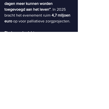
dagen meer kunnen worden 
toegevoegd aan het leven”
. In 2025 
bracht het evenement ruim 
4,7 miljoen 
euro
 op voor palliatieve zorgprojecten.
Einde persbericht
Alles weergeven
Recente blogposts