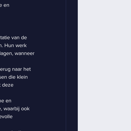
e en 
atie van de 
n. Hun werk 
 dagen, wanneer 
terug naar het 
en die klein 
 deze 
me en 
, waarbij ook 
volle 