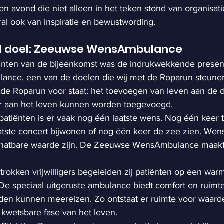
n avond die niet alleen in het teken stond van organisati
ral ook van inspiratie en bewustwording.
d doel: Zeeuwse WensAmbulance
nten van de bijeenkomst was de indrukwekkende present
ce, een van de doelen die wij met de Roparun steune
r de Roparun voor staat: het toevoegen van leven aan de
er aan het leven kunnen worden toegevoegd.
 patiënten is er vaak nog één laatste wens. Nog één keer 
aatste concert bijwonen of nog één keer de zee zien. Wens
schatbare waarde zijn. De Zeeuwse WensAmbulance maakt
rokken vrijwilligers begeleiden zij patiënten op een war
 De speciaal uitgeruste ambulance biedt comfort en ruimte
eden kunnen meereizen. Zo ontstaat er ruimte voor waarde
 kwetsbare fase van het leven.