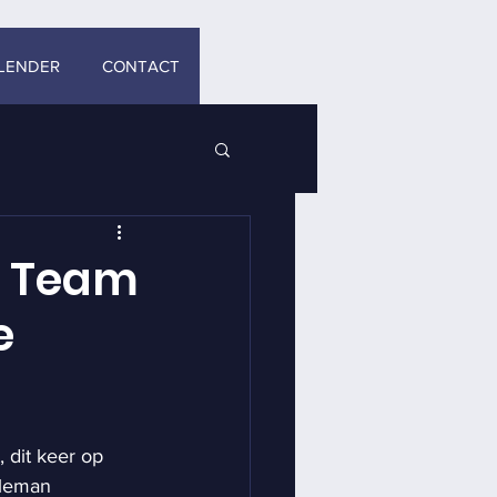
LENDER
CONTACT
n Team
e
dit keer op 
eleman 