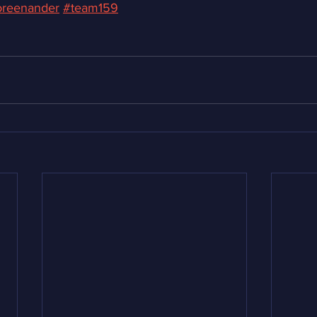
oreenander
#team159