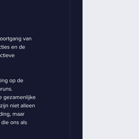
voortgang van 
ties en de 
ctieve 
ting op de 
runs.
e gezamenlijke 
jn niet alleen 
ding, maar 
die ons als 