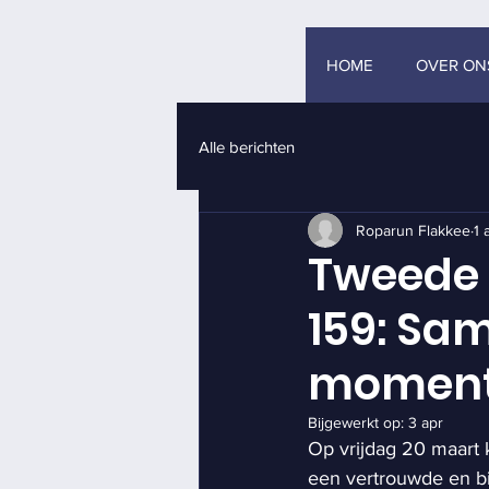
HOME
OVER ON
Alle berichten
Roparun Flakkee
1 
Tweede
159: Sa
momen
Bijgewerkt op:
3 apr
Op vrijdag 20 maart
een vertrouwde en bi