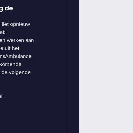
g de 
liet opnieuw 
t: 
men werken aan 
e uit het 
ensAmbulance 
e komende 
e de volgende 
.
l.