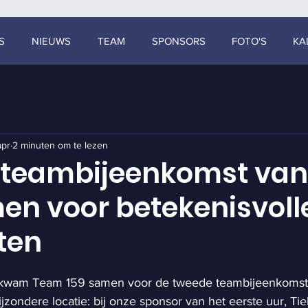
S
NIEUWS
TEAM
SPONSORS
FOTO'S
KA
apr
2 minuten om te lezen
 teambijeenkomst va
men voor betekenisvoll
ten
 kwam Team 159 samen voor de tweede teambijeenkomst, 
jzondere locatie: bij onze sponsor van het eerste uur, Ti