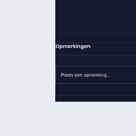
Opmerkingen
Plaats een opmerking...
Team 159 haalt
€40.159,34 op voor de
Roparun!