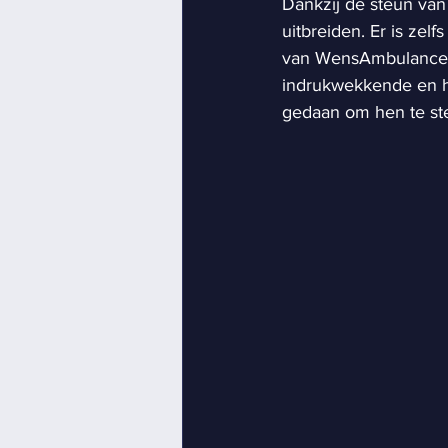
Dankzij de steun van
uitbreiden. Er is ze
van WensAmbulance 
indrukwekkende en h
gedaan om hen te ste