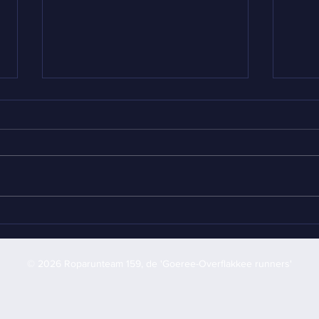
📰Persbericht: Sport
Col
Lokaal houdt
202
verzoekplatenactie 💿
voo
© 2026 Roparunteam 159, de 'Goeree-Overflakkee runners'
voor Roparun