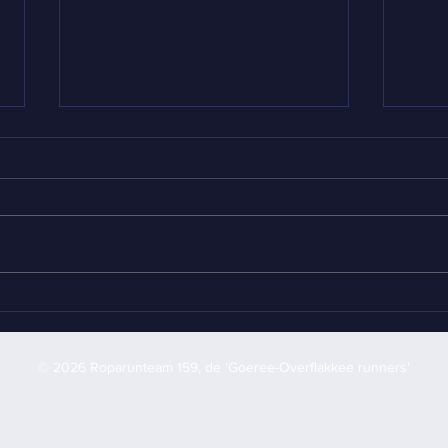
📰Persbericht: Sport
Col
Lokaal houdt
202
verzoekplatenactie 💿
voo
© 2026 Roparunteam 159, de 'Goeree-Overflakkee runners'
voor Roparun