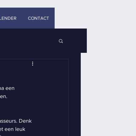
LENDER
CONTACT
na een 
en.
sseurs. Denk 
et een leuk 