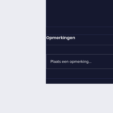
Opmerkingen
Plaats een opmerking...
Team 159 haalt
€40.159,34 op voor de
Roparun!