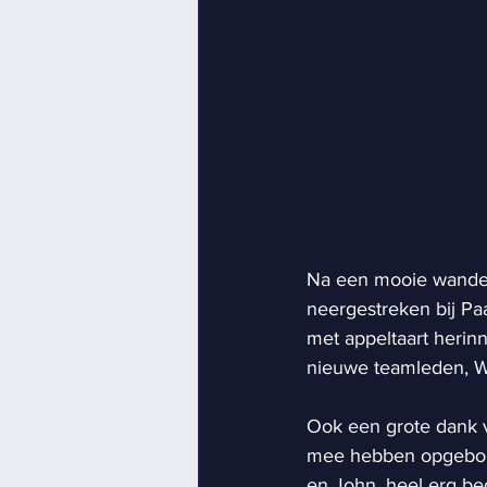
Na een mooie wandel
neergestreken bij Pa
met appeltaart heri
nieuwe teamleden, W
Ook een grote dank 
mee hebben opgebouw
en John, heel erg be