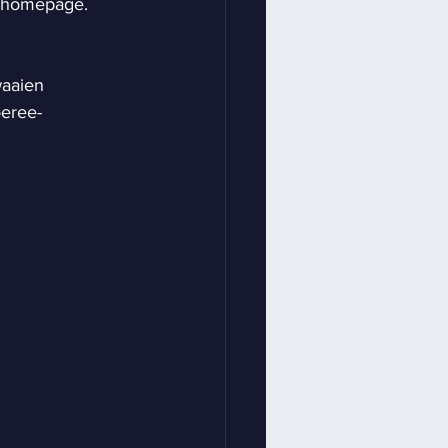
e homepage.
aaien  
eree-