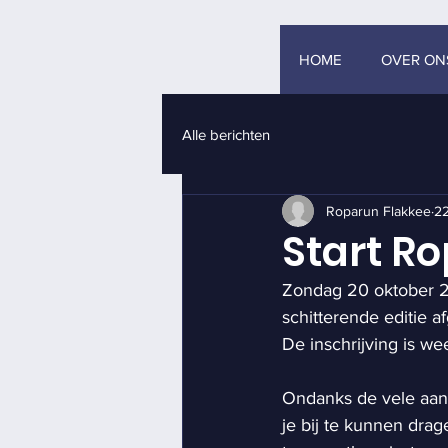
HOME
OVER ON
Alle berichten
Roparun Flakkee
22
Start R
Zondag 20 oktober 2
schitterende editie 
De inschrijving is we
Ondanks de vele aan
je bij te kunnen drag