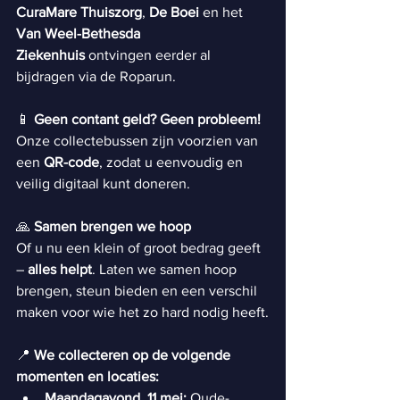
CuraMare Thuiszorg
, 
De Boei
 en het 
Van Weel-Bethesda 
Ziekenhuis
 ontvingen eerder al 
bijdragen via de Roparun.
📱 
Geen contant geld? Geen probleem!
Onze collectebussen zijn voorzien van 
een 
QR-code
, zodat u eenvoudig en 
veilig digitaal kunt doneren. 
🙏 
Samen brengen we hoop
Of u nu een klein of groot bedrag geeft 
– 
alles helpt
. Laten we samen hoop 
brengen, steun bieden en een verschil 
maken voor wie het zo hard nodig heeft.
📍 
We collecteren op de volgende 
momenten en locaties:
Maandagavond, 11 mei:
 Oude-