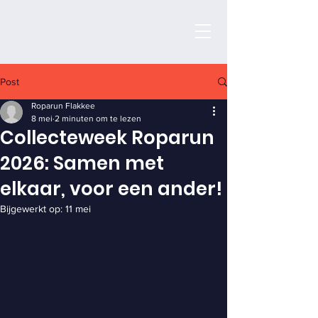
Post
Roparun Flakkee
8 mei
2 minuten om te lezen
Collecteweek Roparun
2026: Samen met
elkaar, voor een ander!
Bijgewerkt op:
11 mei